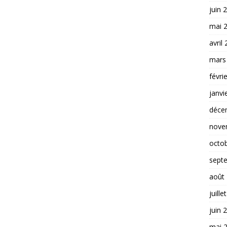
juin 
mai 
avril
mars
févri
janvi
déce
nove
octo
sept
août
juille
juin 
mai 