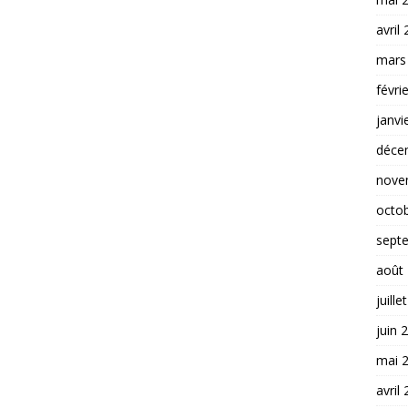
avril
mars
févri
janvi
déce
nove
octo
sept
août
juille
juin 
mai 
avril