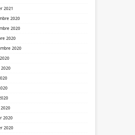
er 2021
mbre 2020
mbre 2020
bre 2020
embre 2020
 2020
t 2020
2020
2020
 2020
 2020
er 2020
er 2020