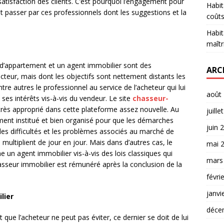
 satisfaction des clients. C’est pourquoi l’engagement pour
Habit
it passer par ces professionnels dont les suggestions et la
coûts
Habit
maîtr
d’appartement et un agent immobilier sont des
ARC
teur, mais dont les objectifs sont nettement distants les
re autres le professionnel au service de l’acheteur qui lui
août
es intérêts vis-à-vis du vendeur. Le site
chasseur-
rès approprié dans cette plateforme assez nouvelle. Au
juille
ment institué et bien organisé pour que les démarches
juin 
, les difficultés et les problèmes associés au marché de
 multiplient de jour en jour. Mais dans d’autres cas, le
mai 
un agent immobilier vis-à-vis des lois classiques qui
mars
asseur immobilier est rémunéré après la conclusion de la
févri
janvi
lier
déce
t que l’acheteur ne peut pas éviter, ce dernier se doit de lui