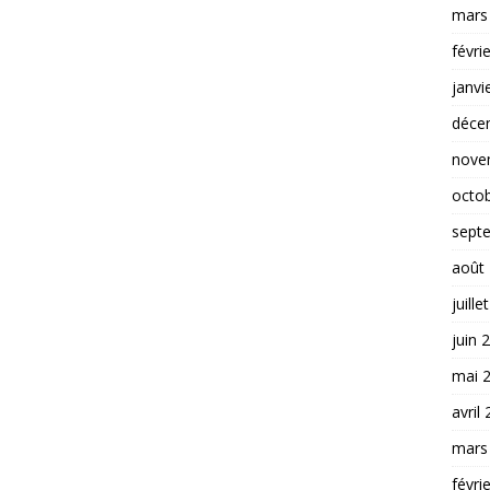
mars
févri
janvi
déce
nove
octo
sept
août
juille
juin 
mai 
avril
mars
févri