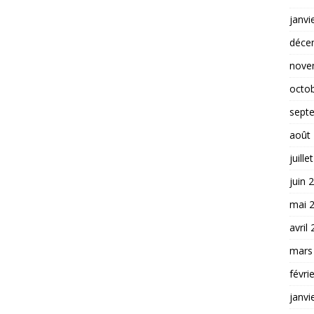
janvi
déce
nove
octo
sept
août
juille
juin 
mai 
avril
mars
févri
janvi