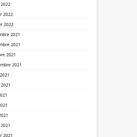
 2022
er 2022
er 2022
mbre 2021
mbre 2021
bre 2021
embre 2021
 2021
t 2021
2021
2021
 2021
 2021
er 2021