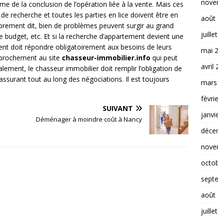
nove
 de la conclusion de l’opération liée à la vente. Mais ces
de recherche et toutes les parties en lice doivent être en
août
prement dit, bien de problèmes peuvent surgir au grand
juille
e budget, etc. Et si la recherche d’appartement devient une
ent doit répondre obligatoirement aux besoins de leurs
mai 
pprochement au site
chasseur-immobilier.info
qui peut
avril
alement, le chasseur immobilier doit remplir l’obligation de
rassurant tout au long des négociations. Il est toujours
mars
févri
SUIVANT
janvi
Déménager à moindre coût à Nancy
déce
nove
octo
sept
août
juille